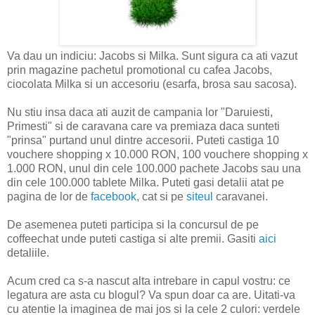
Va dau un indiciu: Jacobs si Milka. Sunt sigura ca ati vazut
prin magazine pachetul promotional cu cafea Jacobs,
ciocolata Milka si un accesoriu (esarfa, brosa sau sacosa).
Nu stiu insa daca ati auzit de campania lor "Daruiesti,
Primesti" si de caravana care va premiaza daca sunteti
"prinsa" purtand unul dintre accesorii. Puteti castiga 10
vouchere shopping x 10.000 RON, 100 vouchere shopping x
1.000 RON, unul din cele 100.000 pachete Jacobs sau una
din cele 100.000 tablete Milka. Puteti gasi detalii atat pe
pagina de lor de
facebook
, cat si pe
siteul
caravanei.
De asemenea puteti participa si la concursul de pe
coffeechat unde puteti castiga si alte premii. Gasiti
aici
detaliile.
Acum cred ca s-a nascut alta intrebare in capul vostru: ce
legatura are asta cu blogul? Va spun doar ca are. Uitati-va
cu atentie la imaginea de mai jos si la cele 2 culori: verdele