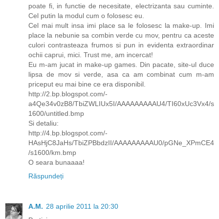
poate fi, in functie de necesitate, electrizanta sau cuminte.
Cel putin la modul cum o folosesc eu.
Cel mai mult insa imi place sa le folosesc la make-up. Imi
place la nebunie sa combin verde cu mov, pentru ca aceste
culori contrasteaza frumos si pun in evidenta extraordinar
ochii caprui, mici. Trust me, am incercat!
Eu m-am jucat in make-up games. Din pacate, site-ul duce
lipsa de mov si verde, asa ca am combinat cum m-am
priceput eu mai bine ce era disponibil.
http://2.bp.blogspot.com/-
a4Qe34v0zB8/TbiZWLIUx5I/AAAAAAAAAU4/TI60xUc3Vx4/s
1600/untitled.bmp
Si detaliu:
http://4.bp.blogspot.com/-
HAsHjC8JaHs/TbiZPBbdzII/AAAAAAAAAU0/pGNe_XPmCE4
/s1600/km.bmp
O seara bunaaaa!
Răspundeți
A.M.
28 aprilie 2011 la 20:30