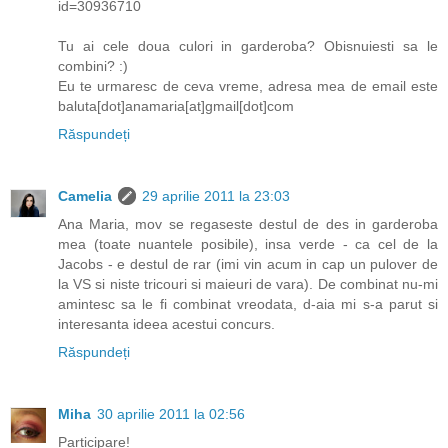
id=30936710
Tu ai cele doua culori in garderoba? Obisnuiesti sa le
combini? :)
Eu te urmaresc de ceva vreme, adresa mea de email este
baluta[dot]anamaria[at]gmail[dot]com
Răspundeți
Camelia
29 aprilie 2011 la 23:03
Ana Maria, mov se regaseste destul de des in garderoba
mea (toate nuantele posibile), insa verde - ca cel de la
Jacobs - e destul de rar (imi vin acum in cap un pulover de
la VS si niste tricouri si maieuri de vara). De combinat nu-mi
amintesc sa le fi combinat vreodata, d-aia mi s-a parut si
interesanta ideea acestui concurs.
Răspundeți
Miha
30 aprilie 2011 la 02:56
Participare!