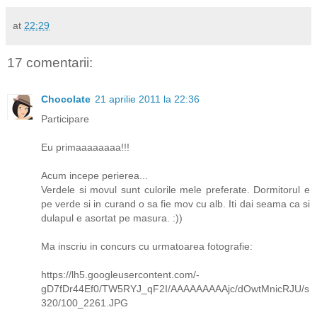
at
22:29
17 comentarii:
Chocolate
21 aprilie 2011 la 22:36
Participare
Eu primaaaaaaaa!!!
Acum incepe perierea...
Verdele si movul sunt culorile mele preferate. Dormitorul e
pe verde si in curand o sa fie mov cu alb. Iti dai seama ca si
dulapul e asortat pe masura. :))
Ma inscriu in concurs cu urmatoarea fotografie:
https://lh5.googleusercontent.com/-
gD7fDr44Ef0/TW5RYJ_qF2I/AAAAAAAAAjc/dOwtMnicRJU/s
320/100_2261.JPG