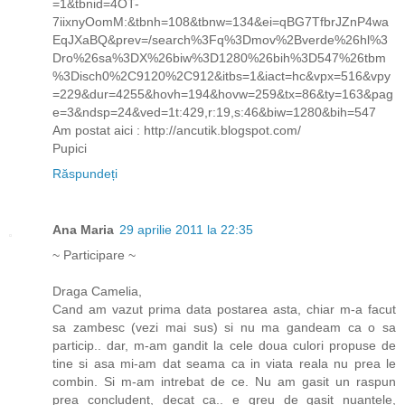
=1&tbnid=4OT-
7iixnyOomM:&tbnh=108&tbnw=134&ei=qBG7TfbrJZnP4wa
EqJXaBQ&prev=/search%3Fq%3Dmov%2Bverde%26hl%3
Dro%26sa%3DX%26biw%3D1280%26bih%3D547%26tbm
%3Disch0%2C9120%2C912&itbs=1&iact=hc&vpx=516&vpy
=229&dur=4255&hovh=194&hovw=259&tx=86&ty=163&pag
e=3&ndsp=24&ved=1t:429,r:19,s:46&biw=1280&bih=547
Am postat aici : http://ancutik.blogspot.com/
Pupici
Răspundeți
Ana Maria
29 aprilie 2011 la 22:35
~ Participare ~
Draga Camelia,
Cand am vazut prima data postarea asta, chiar m-a facut
sa zambesc (vezi mai sus) si nu ma gandeam ca o sa
particip.. dar, m-am gandit la cele doua culori propuse de
tine si asa mi-am dat seama ca in viata reala nu prea le
combin. Si m-am intrebat de ce. Nu am gasit un raspun
prea concludent, decat ca.. e greu de gasit nuantele,