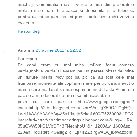
machiaj. Combinatia mov - verde e una din preferatele
mele, mi se pare tinereasca si deosebita si o folosesc
pentru ca mi se pare ca imi pune foarte bine ochii verzi in
evidenta.
Răspundeți
Anonim
29 aprilie 2011 la 22:32
Participare
Pe cand eram eu mai mica ,mi`am facut camera
verde,mobila verde si aveam pe un perete pictat de mine
un fluture imens Mov..pot sa zic ca au fost cele mai
frumoase momente ale copilariei mele pentru ca am avut o
mama care ma lasat sa ma exprim in modul asta!Acum din
pacate am redecorat dar nu o sa uit niciodata :x!
poza cu care particip http://www.google.ro/imgres?
imgurl=http://2.bp.blogspot.com/_xmEVmUgXE9Q/TGgHQ-
LwN1I/AAAAAAAAAg4/Sa1JaujbSck/s1600/P3230008.JPG&
imgrefurl=http://handmadearings.blogspot.com/&usg=__R4
35uGVW59kG1VbGFn3FNecnhbU=&h=1200&w=1600&sz=
220&hl=ro&start=46&sig2=cPEjI7izZZzPgwALA_lBfw&zoom