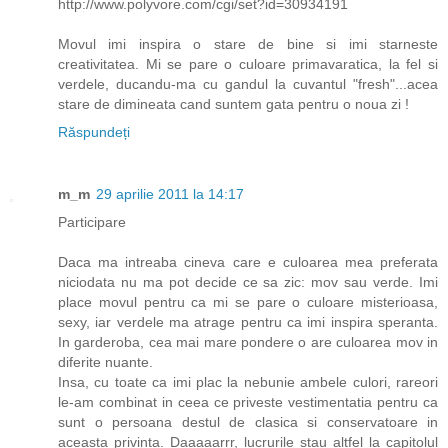
http://www.polyvore.com/cgi/set?id=30934191
Movul imi inspira o stare de bine si imi starneste
creativitatea. Mi se pare o culoare primavaratica, la fel si
verdele, ducandu-ma cu gandul la cuvantul "fresh"...acea
stare de dimineata cand suntem gata pentru o noua zi !
Răspundeți
m_m
29 aprilie 2011 la 14:17
Participare
Daca ma intreaba cineva care e culoarea mea preferata
niciodata nu ma pot decide ce sa zic: mov sau verde. Imi
place movul pentru ca mi se pare o culoare misterioasa,
sexy, iar verdele ma atrage pentru ca imi inspira speranta.
In garderoba, cea mai mare pondere o are culoarea mov in
diferite nuante.
Insa, cu toate ca imi plac la nebunie ambele culori, rareori
le-am combinat in ceea ce priveste vestimentatia pentru ca
sunt o persoana destul de clasica si conservatoare in
aceasta privinta. Daaaaarrr, lucrurile stau altfel la capitolul