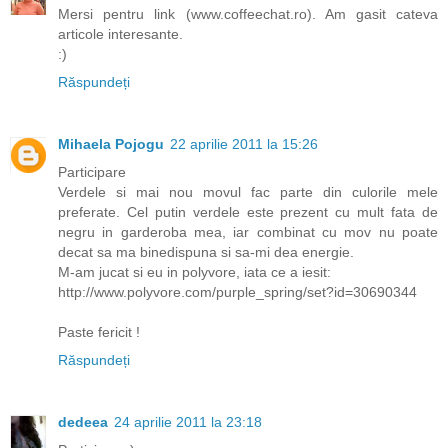
Mersi pentru link (www.coffeechat.ro). Am gasit cateva
articole interesante.
:)
Răspundeți
Mihaela Pojogu
22 aprilie 2011 la 15:26
Participare
Verdele si mai nou movul fac parte din culorile mele
preferate. Cel putin verdele este prezent cu mult fata de
negru in garderoba mea, iar combinat cu mov nu poate
decat sa ma binedispuna si sa-mi dea energie.
M-am jucat si eu in polyvore, iata ce a iesit:
http://www.polyvore.com/purple_spring/set?id=30690344
Paste fericit !
Răspundeți
dedeea
24 aprilie 2011 la 23:18