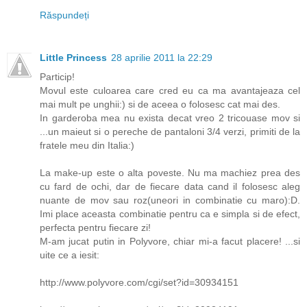
Răspundeți
Little Princess
28 aprilie 2011 la 22:29
Particip!
Movul este culoarea care cred eu ca ma avantajeaza cel
mai mult pe unghii:) si de aceea o folosesc cat mai des.
In garderoba mea nu exista decat vreo 2 tricouase mov si
...un maieut si o pereche de pantaloni 3/4 verzi, primiti de la
fratele meu din Italia:)
La make-up este o alta poveste. Nu ma machiez prea des
cu fard de ochi, dar de fiecare data cand il folosesc aleg
nuante de mov sau roz(uneori in combinatie cu maro):D.
Imi place aceasta combinatie pentru ca e simpla si de efect,
perfecta pentru fiecare zi!
M-am jucat putin in Polyvore, chiar mi-a facut placere! ...si
uite ce a iesit:
http://www.polyvore.com/cgi/set?id=30934151