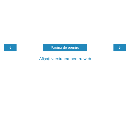
‹
›
Pagina de pornire
Afișați versiunea pentru web