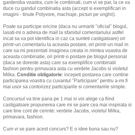
garderoba voastra, cum le combinati, cum vi se par, la ce va
duce cu gandul combinatia asta (accept si exemplificari in
imagini - tinute Polyvore, machiaje, picturi pe unghii).
Poate sa participe oricine (daca nu urmariti "oficial" blogul,
lasati-mi o adresa de mail la sfarsitul comentariului astfel
incat sa va pot identifica in caz ca sunteti castigatoare) ori
printr-un comentariu la aceasta postare, ori printr-un mail in
care sa-mi prezentati imaginea creata in mintea voastra de
aceasta combinatie, ori printr-o postare pe blogul personal
(daca se doreste asta) care sa exemplifice combinatii
fashion pentru primavara asta cu verdele Jacobs si violetul
Milka.
Conditie obligatorie
: incepeti postarea care contine
participarea voastra cu cuvantul "Participare" pentru a-mi fi
mai usor sa contorizez participarile si comentariile simple.
Concursul va tine pana pe 1 mai si voi alege ca fiind
castigatoare propunerea care mi se pare cea mai inspirata si
care tine cont de cerinte: verdele Jacobs, violetul Milka,
primavara, fashion.
Cum vi se pare acest concurs? E o idee buna sau nu?