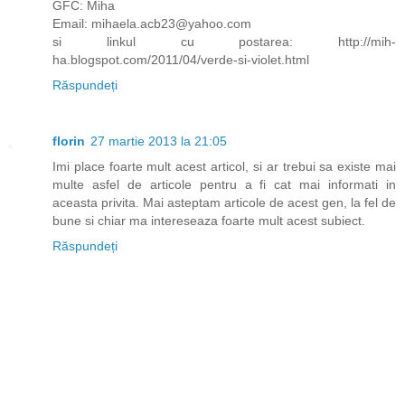
GFC: Miha
Email: mihaela.acb23@yahoo.com
si linkul cu postarea: http://mih-
ha.blogspot.com/2011/04/verde-si-violet.html
Răspundeți
florin
27 martie 2013 la 21:05
Imi place foarte mult acest articol, si ar trebui sa existe mai
multe asfel de articole pentru a fi cat mai informati in
aceasta privita. Mai asteptam articole de acest gen, la fel de
bune si chiar ma intereseaza foarte mult acest subiect.
Răspundeți