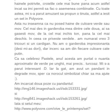
hainele potrivite, croielile cele mai bune pana acum astfel
incat sa imi permit sa fac o asemenea combinatie. Cu toate
astea, mi s-a parut amuzant sa propun o tinuta, astfel a iesit
un set in Polyvore.
Asta nu inseamna ca nu posed haine de culoare verde sau
mov. Cel mai des in garderoba mea dintre cele doua, ai sa
gasesti mov, de la cel mai inchis ton, pana la cel mai
deschis. In ceea ce priveste verdele.. am numarat vreo 3
tricouri si un cardigan. Nu am o garderoba impresionanta
(desi mi-as dori), dar incerc sa am din fiecare culoare cate
putin.
Ca sa celebrez Pastele, anul acesta am purtat o nuanta
aproximativ de verde pe unghii, mai precis.. turcoaz. Mi s-a
parut interesant :D. Iar la gat, am avut un pandant in
degrade mov, sper ca norocul simbolizat chiar sa ma ajute
:).
Am incarcat doua poze cu pandantul:
http://img146.imageshack.us/i/sdc153331.jpg/
si
http://img841.imageshack.us/i/sdc153261.jpg/
Iata si setul meu:
http://www.polyvore.com/vive_le_printemps/set?