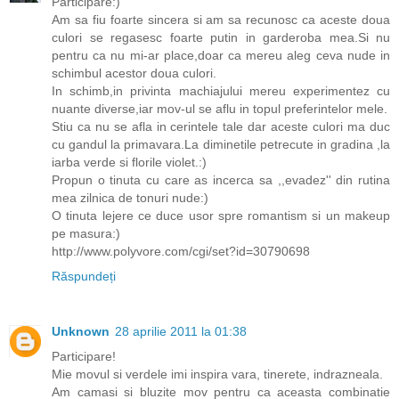
Participare:)
Am sa fiu foarte sincera si am sa recunosc ca aceste doua
culori se regasesc foarte putin in garderoba mea.Si nu
pentru ca nu mi-ar place,doar ca mereu aleg ceva nude in
schimbul acestor doua culori.
In schimb,in privinta machiajului mereu experimentez cu
nuante diverse,iar mov-ul se aflu in topul preferintelor mele.
Stiu ca nu se afla in cerintele tale dar aceste culori ma duc
cu gandul la primavara.La diminetile petrecute in gradina ,la
iarba verde si florile violet.:)
Propun o tinuta cu care as incerca sa ,,evadez'' din rutina
mea zilnica de tonuri nude:)
O tinuta lejere ce duce usor spre romantism si un makeup
pe masura:)
http://www.polyvore.com/cgi/set?id=30790698
Răspundeți
Unknown
28 aprilie 2011 la 01:38
Participare!
Mie movul si verdele imi inspira vara, tinerete, indrazneala.
Am camasi si bluzite mov pentru ca aceasta combinatie