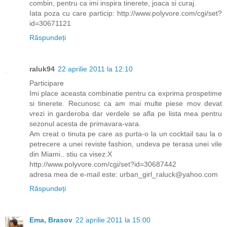
combin, pentru ca imi inspira tinerete, joaca si curaj.
Iata poza cu care particip: http://www.polyvore.com/cgi/set?
id=30671121
Răspundeți
raluk94
22 aprilie 2011 la 12:10
Participare
Imi place aceasta combinatie pentru ca exprima prospetime
si tinerete. Recunosc ca am mai multe piese mov devat
vrezi in garderoba dar verdele se afla pe lista mea pentru
sezonul acesta de primavara-vara.
Am creat o tinuta pe care as purta-o la un cocktail sau la o
petrecere a unei reviste fashion, undeva pe terasa unei vile
din Miami.. stiu ca visez:X
http://www.polyvore.com/cgi/set?id=30687442
adresa mea de e-mail este: urban_girl_raluck@yahoo.com
Răspundeți
Ema, Brasov
22 aprilie 2011 la 15:00