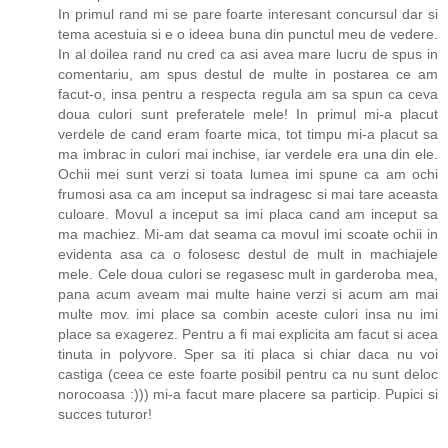
In primul rand mi se pare foarte interesant concursul dar si
tema acestuia si e o ideea buna din punctul meu de vedere.
In al doilea rand nu cred ca asi avea mare lucru de spus in
comentariu, am spus destul de multe in postarea ce am
facut-o, insa pentru a respecta regula am sa spun ca ceva
doua culori sunt preferatele mele! In primul mi-a placut
verdele de cand eram foarte mica, tot timpu mi-a placut sa
ma imbrac in culori mai inchise, iar verdele era una din ele.
Ochii mei sunt verzi si toata lumea imi spune ca am ochi
frumosi asa ca am inceput sa indragesc si mai tare aceasta
culoare. Movul a inceput sa imi placa cand am inceput sa
ma machiez. Mi-am dat seama ca movul imi scoate ochii in
evidenta asa ca o folosesc destul de mult in machiajele
mele. Cele doua culori se regasesc mult in garderoba mea,
pana acum aveam mai multe haine verzi si acum am mai
multe mov. imi place sa combin aceste culori insa nu imi
place sa exagerez. Pentru a fi mai explicita am facut si acea
tinuta in polyvore. Sper sa iti placa si chiar daca nu voi
castiga (ceea ce este foarte posibil pentru ca nu sunt deloc
norocoasa :))) mi-a facut mare placere sa particip. Pupici si
succes tuturor!