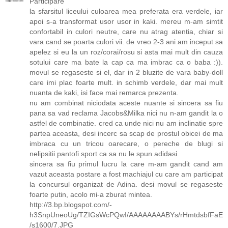
Participare
la sfarsitul liceului culoarea mea preferata era verdele, iar
apoi s-a transformat usor usor in kaki. mereu m-am simtit
confortabil in culori neutre, care nu atrag atentia, chiar si
vara cand se poarta culori vii. de vreo 2-3 ani am inceput sa
apelez si eu la un roz/corai/rosu si asta mai mult din cauza
sotului care ma bate la cap ca ma imbrac ca o baba :)).
movul se regaseste si el, dar in 2 bluzite de vara baby-doll
care imi plac foarte mult. in schimb verdele, dar mai mult
nuanta de kaki, isi face mai remarca prezenta.
nu am combinat niciodata aceste nuante si sincera sa fiu
pana sa vad reclama Jacobs&Milka nici nu n-am gandit la o
astfel de combinatie. cred ca unde nici nu am inclinatie spre
partea aceasta, desi incerc sa scap de prostul obicei de ma
imbraca cu un tricou oarecare, o pereche de blugi si
nelipsitii pantofi sport ca sa nu le spun adidasi.
sincera sa fiu primul lucru la care m-am gandit cand am
vazut aceasta postare a fost machiajul cu care am participat
la concursul organizat de Adina. desi movul se regaseste
foarte putin, acolo mi-a zburat mintea.
http://3.bp.blogspot.com/-
h3SnpUneoUg/TZIGsWcPQwI/AAAAAAAABYs/rHmtdsbfFaE
/s1600/7.JPG