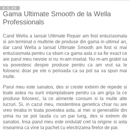
8.5.25
Gama Ultimate Smooth de la Wella
Professionals
Cand Wella a lansat Ultimate Repair am fost entuziasmata
si am terminat o multime de produse din gama in ultimul an,
dar cand Wella a lansat Ultimate Smooth am fost si mai
entuziasmata pentru ca stiam ca gama asta o sa fie exact ce
are parul meu nevoie si nu m-am inselat. Nu m-am grabit sa
va povestesc despre produse pentru ca am vrut sa le
folosesc doar pe ele o perioada ca sa pot sa va spun mai
multe.
Parul meu este sanatos, des si creste extrem de repede si
toate astea nu sunt intamplatoare pentru ca am grija la ce
produse folosesc, la ce alimente consum si la multe alte
lucruri. Si, in cazul meu, mostentirea genetica chiar nu are
vreo treaba in toata povestea asta, ai mei si generatiile din
urma nu se pot lauda cu un par lung, des si extrem de
sanatos. Insa parul meu este ondulat/ cret la origine si asta
inseamna ca vine la pachet cu electrizarea firelor de par.