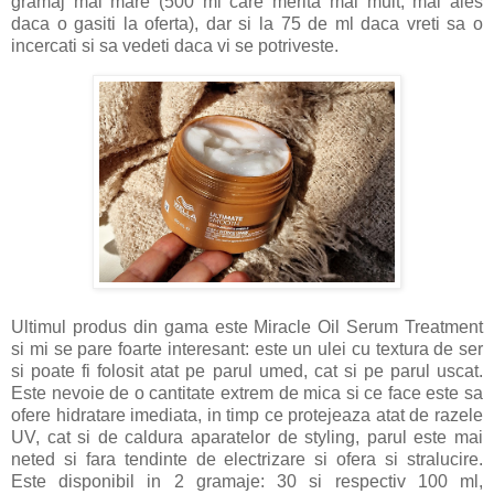
gramaj mai mare (500 ml care merita mai mult, mai ales
daca o gasiti la oferta), dar si la 75 de ml daca vreti sa o
incercati si sa vedeti daca vi se potriveste.
Ultimul produs din gama este Miracle Oil Serum Treatment
si mi se pare foarte interesant: este un ulei cu textura de ser
si poate fi folosit atat pe parul umed, cat si pe parul uscat.
Este nevoie de o cantitate extrem de mica si ce face este sa
ofere hidratare imediata, in timp ce protejeaza atat de razele
UV, cat si de caldura aparatelor de styling, parul este mai
neted si fara tendinte de electrizare si ofera si stralucire.
Este disponibil in 2 gramaje: 30 si respectiv 100 ml,