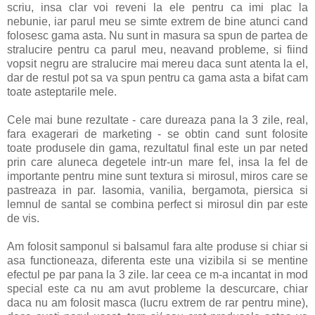
scriu, insa clar voi reveni la ele pentru ca imi plac la
nebunie, iar parul meu se simte extrem de bine atunci cand
folosesc gama asta. Nu sunt in masura sa spun de partea de
stralucire pentru ca parul meu, neavand probleme, si fiind
vopsit negru are stralucire mai mereu daca sunt atenta la el,
dar de restul pot sa va spun pentru ca gama asta a bifat cam
toate asteptarile mele.
Cele mai bune rezultate - care dureaza pana la 3 zile, real,
fara exagerari de marketing - se obtin cand sunt folosite
toate produsele din gama, rezultatul final este un par neted
prin care aluneca degetele intr-un mare fel, insa la fel de
importante pentru mine sunt textura si mirosul, miros care se
pastreaza in par. Iasomia, vanilia, bergamota, piersica si
lemnul de santal se combina perfect si mirosul din par este
de vis.
Am folosit samponul si balsamul fara alte produse si chiar si
asa functioneaza, diferenta este una vizibila si se mentine
efectul pe par pana la 3 zile. Iar ceea ce m-a incantat in mod
special este ca nu am avut probleme la descurcare, chiar
daca nu am folosit masca (lucru extrem de rar pentru mine),