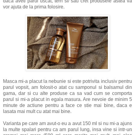
daca aveti parul uscat, tern si/ sau cret produsele astea va
vor ajuta de la prima folosire.
Masca mi-a placut la nebunie si este potrivita inclusiv pentru
parul vopsit, am folosit-o atat cu samponul si balsamul din
gama, dar si cu alte produse ca sa vad cum se comporta
parul si mi-a placut in egala masura. Are nevoie de minim 5
minute de actiune pentru a face ce stie mai bine, daca e
lasata mai mult cu atat mai bine.
Varianta pe care am avut-o eu a avut 150 ml si nu mi-a ajuns
la multe spalari pentru ca am parul lung, insa vine si intr-un