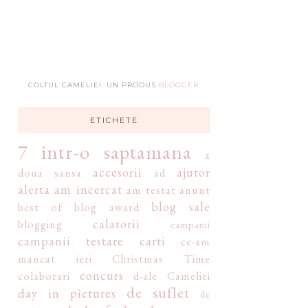
COLTUL CAMELIEI. UN PRODUS
BLOGGER
.
ETICHETE
7 intr-o saptamana
a
accesorii
ajutor
doua sansa
ad
alerta
am incercat
am testat
anunt
blog sale
best of
blog award
calatorii
blogging
campanii
campanii testare
carti
ce-am
mancat ieri
Christmas Time
concurs
colaborari
d-ale Cameliei
de suflet
day in pictures
de