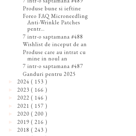
7 intr-o saptamana #489
Produse bune si ieftine
Foreo FAQ Microneedling
Anti-Wrinkle Patches
pentr...
7 intr-o saptamana #488
Wishlist de inceput de an
Produse care au intrat cu
mine in noul an
7 intr-o saptamana #487
Ganduri pentru 2025
2024
( 153 )
►
2023
( 166 )
►
2022
( 146 )
►
2021
( 157 )
►
2020
( 200 )
►
2019
( 216 )
►
2018
( 243 )
►