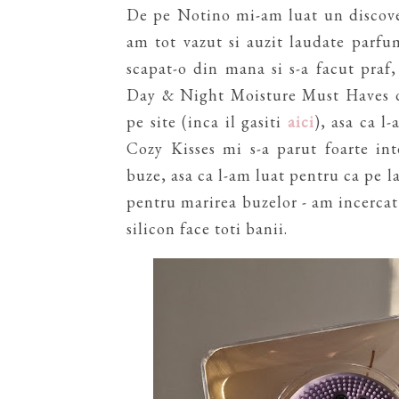
De pe Notino mi-am luat un discove
am tot vazut si auzit laudate parfu
scapat-o din mana si s-a facut praf
Day & Night Moisture Must Haves d
pe site (inca il gasiti
aici
), asa ca l
Cozy Kisses mi s-a parut foarte in
buze, asa ca l-am luat pentru ca pe l
pentru marirea buzelor - am incercat 2
silicon face toti banii.