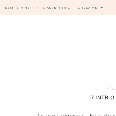
DESPRE MINE
PR & ADVERTISING
DISCLAIMER
7 in
7 INTR-
Am avut o saptamana ... hai sa zicem 