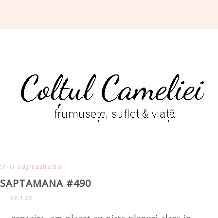
tr-o saptamana
O SAPTAMANA #490
26.1.25
... zapacita, am plecat cu niste planuri clare in