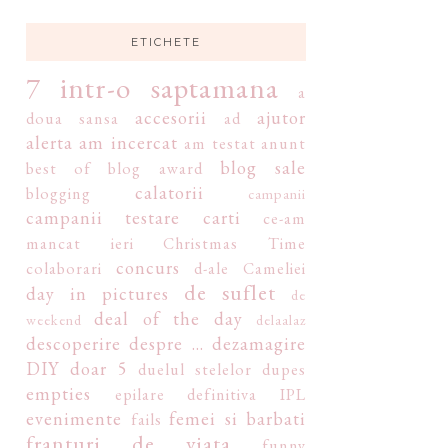
ETICHETE
7 intr-o saptamana
a
accesorii
ajutor
doua sansa
ad
alerta
am incercat
am testat
anunt
blog sale
best of
blog award
calatorii
blogging
campanii
campanii testare
carti
ce-am
mancat ieri
Christmas Time
concurs
colaborari
d-ale Cameliei
de suflet
day in pictures
de
deal of the day
weekend
delaalaz
descoperire
despre ...
dezamagire
DIY
doar 5
duelul stelelor
dupes
empties
epilare definitiva IPL
evenimente
femei si barbati
fails
franturi de viata
funny