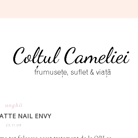
unghii
MATTE NAIL ENVY
23.11.09
me tot folosesc acest tratament de la OPI ca