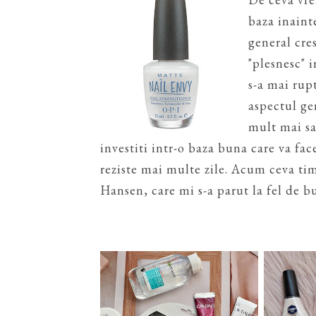
baza inainte
general cre
"plesnesc" 
s-a mai rup
aspectul ge
mult mai sa
investiti intr-o baza buna care va fac
reziste mai multe zile. Acum ceva ti
Hansen, care mi s-a parut la fel de bu